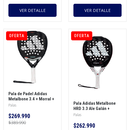
VER DETALLE
VER DETALLE
OFERTA
OFERTA
Pala de Padel Adidas
Metalbone 3.4 + Morral +
Pala Adidas Metalbone
Protector + Grip
Palas
HRD 3.3 Ale Galán +
Protector + Overgrip +
Palas
$269.990
Morral
$389.990
$262.990