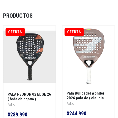
PRODUCTOS
OFERTA
OFERTA
Pala Bullpadel Wonder
PALA NEURON 02 EDGE 26
2026 pala de ( claudia
( fede chingotto ) +
fernandez ) + protector +
Palas
protector + overgrip
Palas
overgrip
$244.990
$289.990