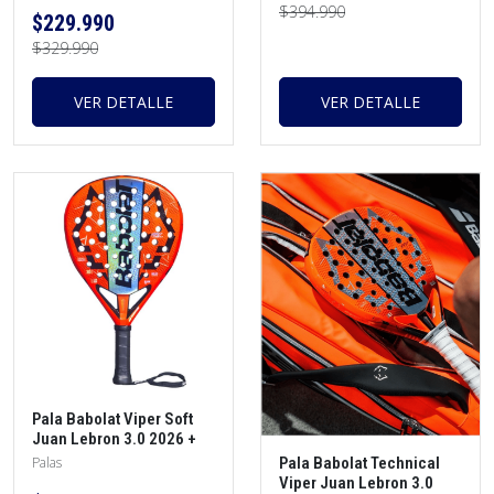
$394.990
$229.990
$329.990
VER DETALLE
VER DETALLE
Pala Babolat Viper Soft
Juan Lebron 3.0 2026 +
protector + overgrip
Pala Babolat Technical
Palas
Viper Juan Lebron 3.0