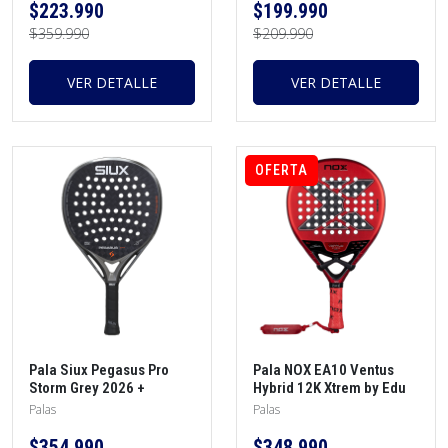
$223.990
$199.990
$359.990
$209.990
VER DETALLE
VER DETALLE
OFERTA
Pala Siux Pegasus Pro
Pala NOX EA10 Ventus
Storm Grey 2026 +
Hybrid 12K Xtrem by Edu
protector + overgrip
Alonso 2026 + protector +
Palas
Palas
funda + overgrip
$354.990
$348.990