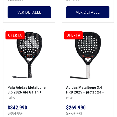
VER DETALLE
VER DETALLE
OFERTA
OFERTA
Pala Adidas Metalbone
Adidas Metalbone 3.4
3.5 2026 Ale Galán +
HRD 2025 + protector +
morral + protector +
morral + overgrip
Palas
Palas
overgrip
$342.990
$269.990
$394.990
$389.990