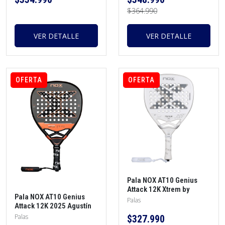
$364.990
VER DETALLE
VER DETALLE
OFERTA
OFERTA
Pala NOX AT10 Genius
Attack 12K Xtrem by
Pala NOX AT10 Genius
Agustin Tapia 2026 +
Palas
Attack 12K 2025 Agustín
protector + funda +
Tapia
overgrip
Palas
$327.990