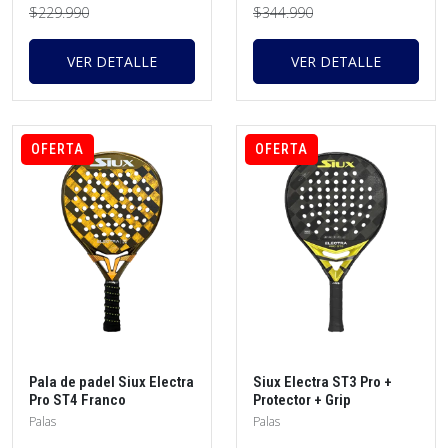
$229.990
$344.990
VER DETALLE
VER DETALLE
OFERTA
OFERTA
Pala de padel Siux Electra
Siux Electra ST3 Pro +
Pro ST4 Franco
Protector + Grip
Stupackzuk 2025 +
Palas
Palas
Protector + overgrip