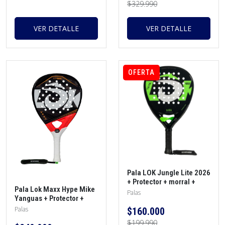
$329.990
VER DETALLE
VER DETALLE
OFERTA
Pala LOK Jungle Lite 2026
+ Protector + morral +
Pala Lok Maxx Hype Mike
overgrip
Palas
Yanguas + Protector +
funda + overgrip
Palas
$160.000
$199.990