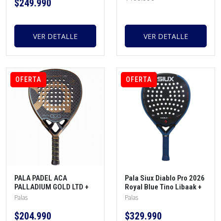
$249.990
VER DETALLE
VER DETALLE
OFERTA
OFERTA
PALA PADEL ACA
Pala Siux Diablo Pro 2026
PALLADIUM GOLD LTD +
Royal Blue Tino Libaak +
Protector + funda +
Protector + overgrip
Palas
Palas
overgrip
$204.990
$329.990