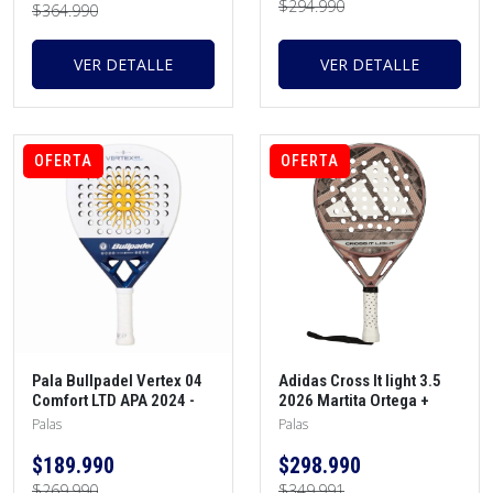
$294.990
$364.990
VER DETALLE
VER DETALLE
OFERTA
OFERTA
Pala Bullpadel Vertex 04
Adidas Cross It light 3.5
Comfort LTD APA 2024 -
2026 Martita Ortega +
Juan Tello + protector +
Morral + Protector + Grip
Palas
Palas
overgrip
$189.990
$298.990
$269.990
$349.991