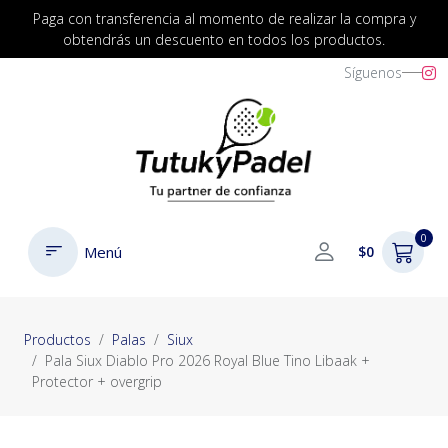
Paga con transferencia al momento de realizar la compra y
obtendrás un descuento en todos los productos.
Síguenos
0
Menú
$0
Productos
Palas
Siux
Pala Siux Diablo Pro 2026 Royal Blue Tino Libaak +
Protector + overgrip