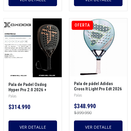
OFERTA
Pala de pádel Adidas
Pala de Padel Oxdog
Cross It Light Pro Edt 2026
Hyper Pro 2.0 2026 +
Martita Ortega + protector
protector + overgrip
Palas
Palas
+ overgrip
$348.990
$314.990
$399.990
VER DETALLE
VER DETALLE