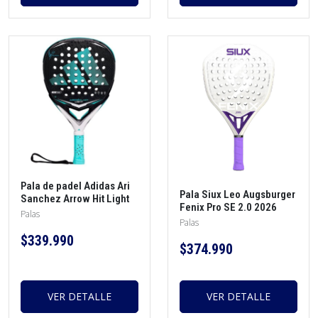
Pala de padel Adidas Ari
Pala Siux Leo Augsburger
Sanchez Arrow Hit Light
Fenix Pro SE 2.0 2026
2026 + protector + morral
Palas
Blanco + protector +
Palas
+ overgrip
overgrip
$339.990
$374.990
VER DETALLE
VER DETALLE