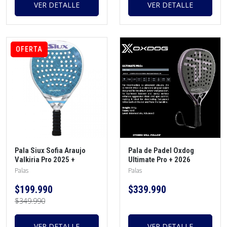
VER DETALLE
VER DETALLE
OFERTA
Pala Siux Sofia Araujo
Pala de Padel Oxdog
Valkiria Pro 2025 +
Ultimate Pro + 2026
protector + overgrip
Palas
Palas
$199.990
$339.990
$349.990
VER DETALLE
VER DETALLE