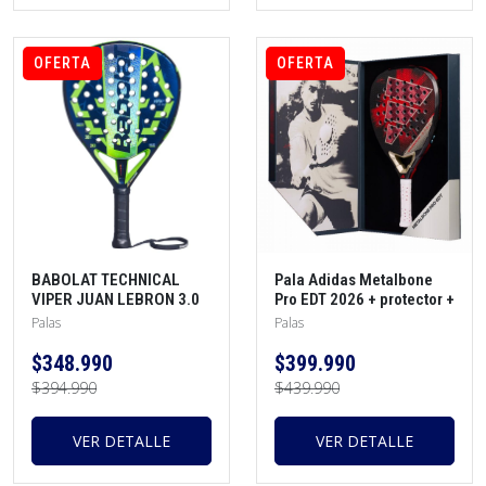
OFERTA
OFERTA
BABOLAT TECHNICAL
Pala Adidas Metalbone
VIPER JUAN LEBRON 3.0
Pro EDT 2026 + protector +
AZUL 2026 + protector +
overgrip
Palas
Palas
overgrip
$348.990
$399.990
$394.990
$439.990
VER DETALLE
VER DETALLE