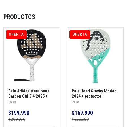
PRODUCTOS
OFERTA
OFERTA
Pala Adidas Metalbone
Pala Head Gravity Motion
Carbon Ctrl 3.4 2025 +
2024 + protector +
protector + morral +
overgrip
Palas
Palas
overgrip
$199.990
$169.990
$289.990
$299.990