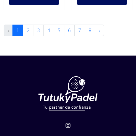
‹
1
2
3
4
5
6
7
8
›