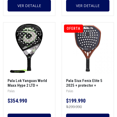
VER DETALLE
VER DETALLE
OFERTA
Pala Lok Yanguas World
Pala Siux Fenix Elite 5
Maxx Hype 2 LTD +
2025 + protector +
protector + morral +
overgrip
Palas
Palas
overgrip
$354.990
$199.990
$299.990