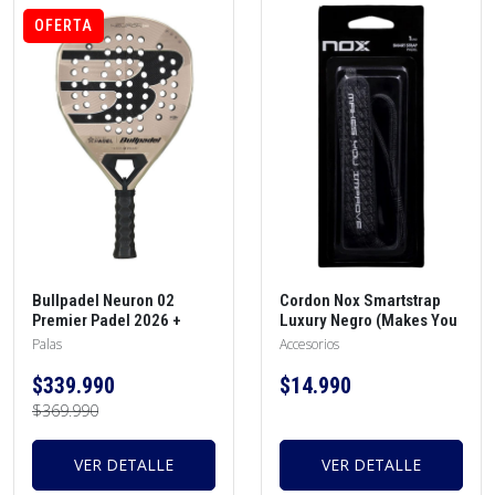
OFERTA
Bullpadel Neuron 02
Cordon Nox Smartstrap
Premier Padel 2026 +
Luxury Negro (Makes You
protector + overgrip
Improve)
Palas
Accesorios
$339.990
$14.990
$369.990
VER DETALLE
VER DETALLE