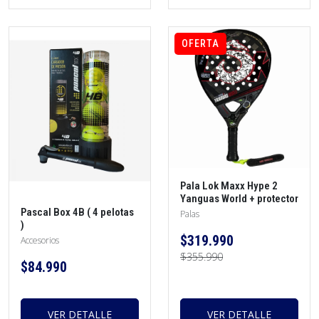
OFERTA
Pala Lok Maxx Hype 2
Yanguas World + protector
+ funda + overgrip
Pascal Box 4B ( 4 pelotas
Palas
)
$319.990
Accesorios
$355.990
$84.990
VER DETALLE
VER DETALLE