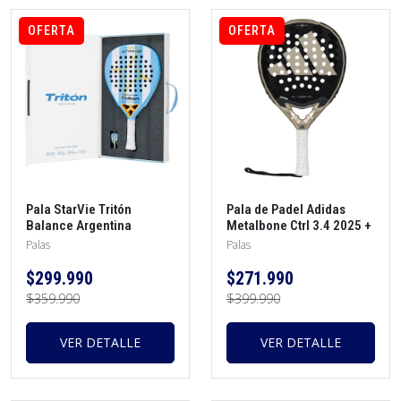
OFERTA
OFERTA
Pala StarVie Tritón
Pala de Padel Adidas
Balance Argentina
Metalbone Ctrl 3.4 2025 +
Limited Edition +
Morral + Protector + Grip
Palas
Palas
protector + overgrip
$299.990
$271.990
$359.990
$399.990
VER DETALLE
VER DETALLE