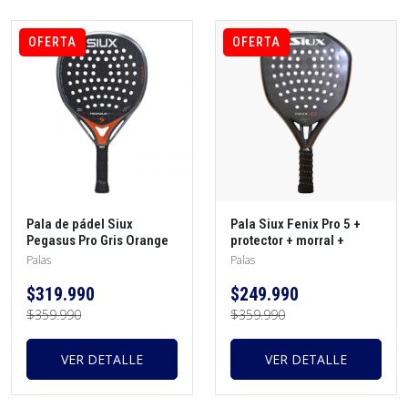
OFERTA
OFERTA
Pala de pádel Siux
Pala Siux Fenix Pro 5 +
Pegasus Pro Gris Orange
protector + morral +
Alex Chozas 2026 +
overgrip
Palas
Palas
protector + overgrip
$319.990
$249.990
$359.990
$359.990
VER DETALLE
VER DETALLE