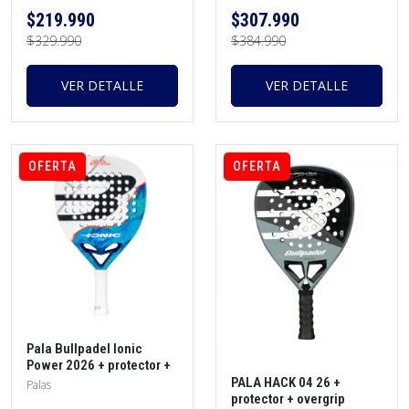
$219.990
$307.990
$329.990
$384.990
VER DETALLE
VER DETALLE
OFERTA
OFERTA
Pala Bullpadel Ionic
Power 2026 + protector +
overgrip
PALA HACK 04 26 +
Palas
protector + overgrip