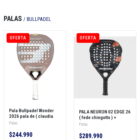
PALAS
/ BULLPADEL
OFERTA
OFERTA
Pala Bullpadel Wonder
PALA NEURON 02 EDGE 26
2026 pala de ( claudia
( fede chingotto ) +
fernandez ) + protector +
Palas
protector + overgrip
Palas
overgrip
$244.990
$289.990