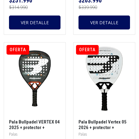
$251.990
$203.990
$314.990
$339.990
VER DETALLE
VER DETALLE
OFERTA
OFERTA
Pala Bullpadel VERTEX 04
Pala Bullpadel Vertex 05
2025 + protector +
2026 + protector +
overgrip
overgrip
Palas
Palas