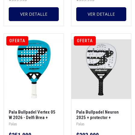
VER DETALLE
VER DETALLE
OFERTA
OFERTA
Pala Bullpadel Vertex 05
Pala Bullpadel Neuron
W 2026 - Delfi Brea +
2025 + protector +
protector + overgrip
overgrip
Palas
Palas