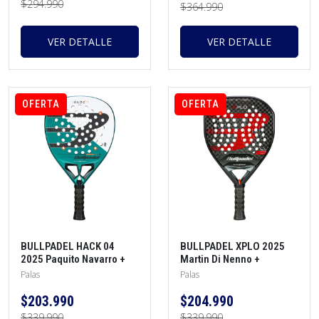
$294.990
$364.990
VER DETALLE
VER DETALLE
OFERTA
OFERTA
BULLPADEL HACK 04
BULLPADEL XPLO 2025
2025 Paquito Navarro +
Martin Di Nenno +
Protector + Grip
Protector + Grip
Palas
Palas
$203.990
$204.990
$339.990
$339.990