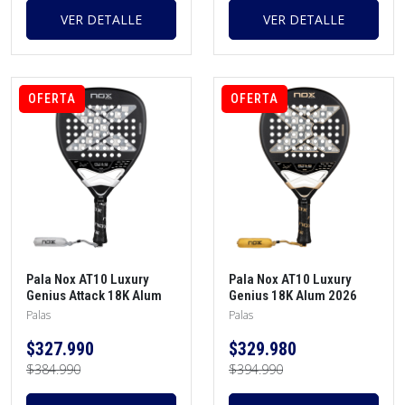
VER DETALLE
VER DETALLE
OFERTA
OFERTA
Pala Nox AT10 Luxury
Pala Nox AT10 Luxury
Genius Attack 18K Alum
Genius 18K Alum 2026
2026 Agustín Tapia +
Agustín Tapia + funda +
Palas
Palas
protector + funda +
protector + overgrip
overgrip
$327.990
$329.980
$384.990
$394.990