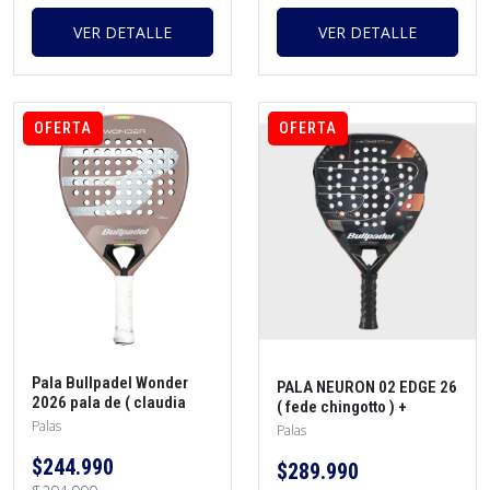
VER DETALLE
VER DETALLE
OFERTA
OFERTA
Pala Bullpadel Wonder
PALA NEURON 02 EDGE 26
2026 pala de ( claudia
( fede chingotto ) +
fernandez ) + protector +
Palas
protector + overgrip
Palas
overgrip
$244.990
$289.990