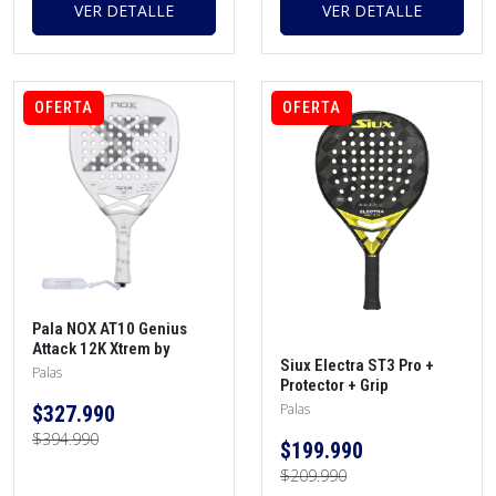
VER DETALLE
VER DETALLE
OFERTA
OFERTA
Pala NOX AT10 Genius
Attack 12K Xtrem by
Siux Electra ST3 Pro +
Agustin Tapia 2026 +
Palas
Protector + Grip
protector + funda +
overgrip
Palas
$327.990
$394.990
$199.990
$209.990