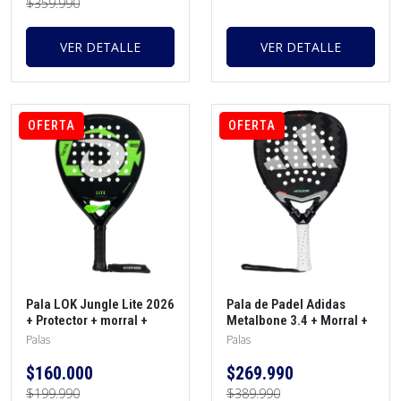
$359.990
VER DETALLE
VER DETALLE
OFERTA
OFERTA
Pala LOK Jungle Lite 2026
Pala de Padel Adidas
+ Protector + morral +
Metalbone 3.4 + Morral +
overgrip
Protector + Grip
Palas
Palas
$160.000
$269.990
$199.990
$389.990