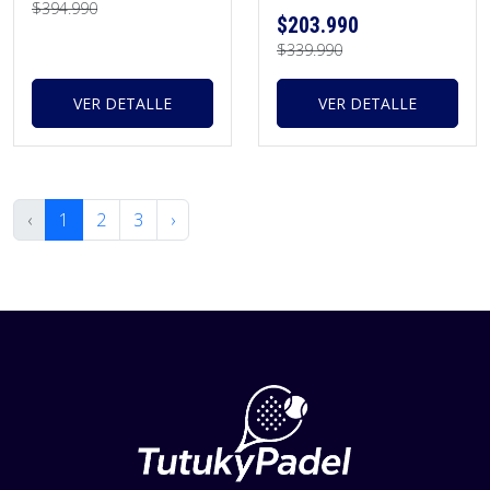
$394.990
$203.990
$339.990
VER DETALLE
VER DETALLE
‹
1
2
3
›