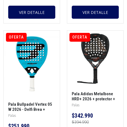
VER DETALLE
VER DETALLE
OFERTA
OFERTA
Pala Adidas Metalbone
HRD+ 2026 + protector +
morral + overgrip
Pala Bullpadel Vertex 05
Palas
W 2026 - Delfi Brea +
protector + overgrip
$342.990
Palas
$394.990
$251.990