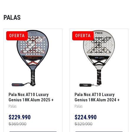
PALAS
OFERTA
OFERTA
Pala Nox AT10 Luxury
Pala Nox AT10 Luxury
Genius 18K Alum 2025 +
Genius 18K Alum 2024 +
protector + overgrip
Funda + Protector +
Palas
Palas
Overgrip
$229.990
$224.990
$369.990
$329.990