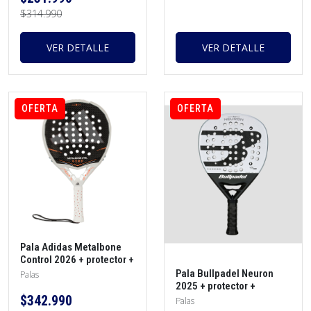
$314.990
VER DETALLE
VER DETALLE
OFERTA
OFERTA
Pala Adidas Metalbone
Control 2026 + protector +
morral + overgrip
Pala Bullpadel Neuron
Palas
2025 + protector +
overgrip
$342.990
Palas