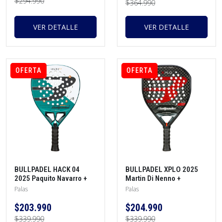
$294.990
$364.990
VER DETALLE
VER DETALLE
OFERTA
OFERTA
BULLPADEL HACK 04
BULLPADEL XPLO 2025
2025 Paquito Navarro +
Martin Di Nenno +
Protector + Grip
Protector + Grip
Palas
Palas
$203.990
$204.990
$339.990
$339.990