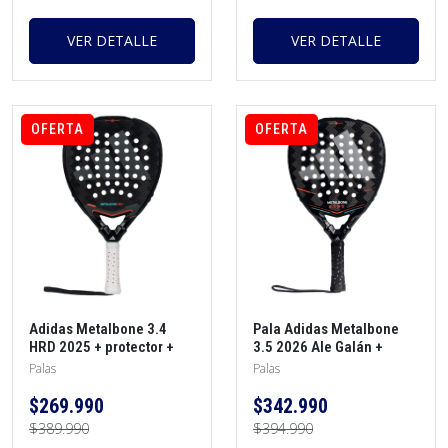
VER DETALLE
VER DETALLE
OFERTA
OFERTA
Adidas Metalbone 3.4
Pala Adidas Metalbone
HRD 2025 + protector +
3.5 2026 Ale Galán +
morral + overgrip
morral + protector +
Palas
Palas
overgrip
$269.990
$342.990
$389.990
$394.990