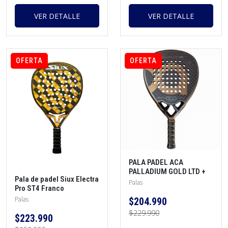
VER DETALLE
VER DETALLE
OFERTA
OFERTA
PALA PADEL ACA
PALLADIUM GOLD LTD +
Pala de padel Siux Electra
Protector + funda +
Palas
Pro ST4 Franco
overgrip
Stupackzuk 2025 +
Palas
$204.990
Protector + overgrip
$229.990
$223.990