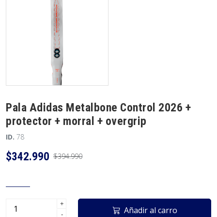
Pala Adidas Metalbone Control 2026 +
protector + morral + overgrip
ID.
78
$342.990
$394.990
+
Añadir al carro
-