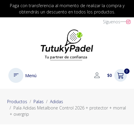
Paga con transferencia al momento de realizar la compra y
obtendrás un descuento en todos los productos.
Síguenos
0
Menú
$0
Productos
Palas
Adidas
Pala Adidas Metalbone Control 2026 + protector + morral
+ overgrip