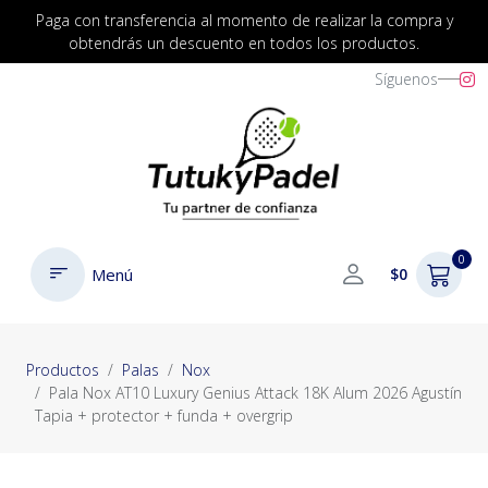
Paga con transferencia al momento de realizar la compra y
obtendrás un descuento en todos los productos.
Síguenos
0
Menú
$0
Productos
Palas
Nox
Pala Nox AT10 Luxury Genius Attack 18K Alum 2026 Agustín
Tapia + protector + funda + overgrip