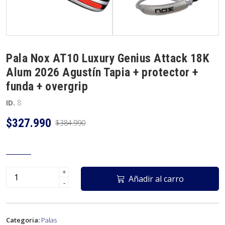
Pala Nox AT10 Luxury Genius Attack 18K
Alum 2026 Agustín Tapia + protector +
funda + overgrip
ID.
8
$327.990
$384.990
+
Añadir al carro
-
Categoria:
Palas