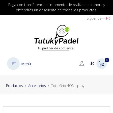
Paga con transferencia al momento de realizar la compra y
obtendrás un descuento en todos los productos.
Síguenos
0
Menú
$0
Productos
Accesorios
TotalGrip 4ON spray