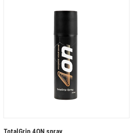
TotalGrip 4ON spray