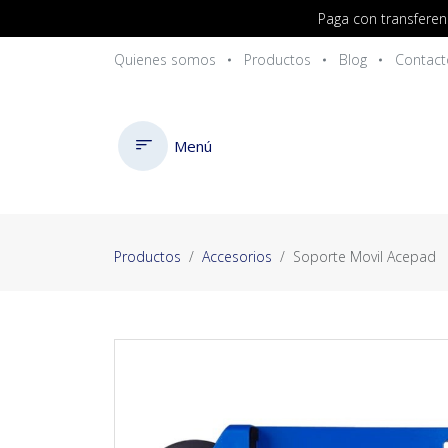
Paga con transferen
Quienes somos
Productos
Blog
Contact
Menú
Productos
Accesorios
Soporte Movil Acepad