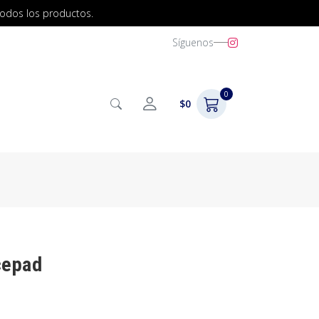
todos los productos.
Síguenos
0
$0
cepad