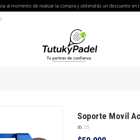
cia al momento de realizar la compra y obtendrás un descuento en 
o
Soporte Movil A
ID.
55