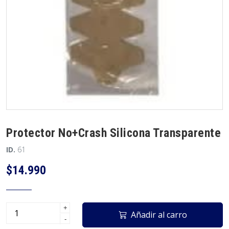
Protector No+Crash Silicona Transparente
ID.
61
$14.990
+
Añadir al carro
-