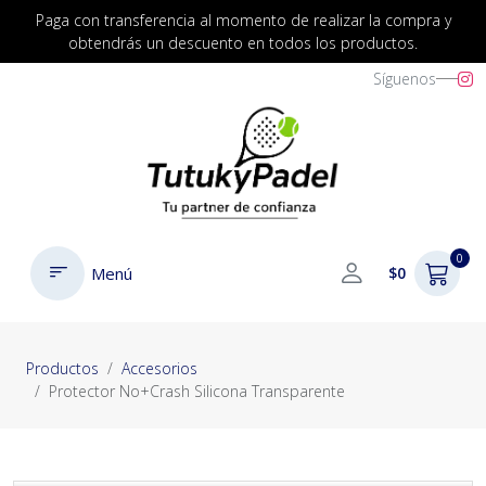
Paga con transferencia al momento de realizar la compra y
obtendrás un descuento en todos los productos.
Síguenos
0
Menú
$0
Productos
Accesorios
Protector No+Crash Silicona Transparente