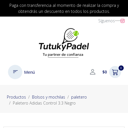
Paga con transferencia al momento de realizar la compra y
obtendrás un descuento en todos los productos.
Síguenos
0
Menú
$0
Productos
Bolsos y mochilas
paletero
Paletero Adidas Control 3.3 Negro