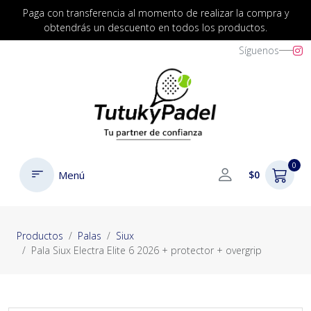
Paga con transferencia al momento de realizar la compra y
obtendrás un descuento en todos los productos.
Síguenos
0
Menú
$0
Productos
Palas
Siux
Pala Siux Electra Elite 6 2026 + protector + overgrip