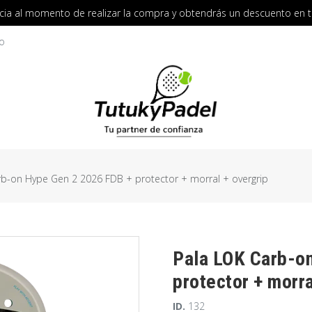
cia al momento de realizar la compra y obtendrás un descuento en 
o
rb-on Hype Gen 2 2026 FDB + protector + morral + overgrip
Pala LOK Carb-o
protector + morra
ID.
132