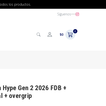
todos los productos.
Síguenos
0
$0
n Hype Gen 2 2026 FDB +
l + overgrip