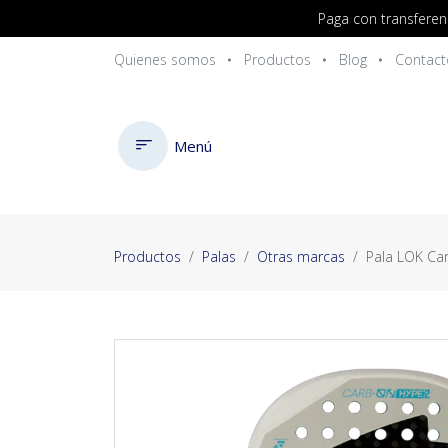
Paga con transferen
Quienes somos
Productos
Blog
Contact
Menú
Productos
Palas
Otras marcas
Pala LOK Ca