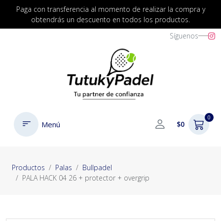
Paga con transferencia al momento de realizar la compra y
obtendrás un descuento en todos los productos.
Síguenos
0
Menú
$0
Productos
Palas
Bullpadel
PALA HACK 04 26 + protector + overgrip