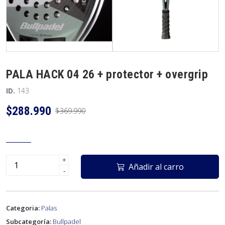
PALA HACK 04 26 + protector + overgrip
ID.
143
$288.990
$369.990
+
Añadir al carro
-
Categoria:
Palas
Subcategoría:
Bullpadel