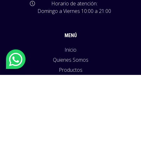
Horario de atención:
Domingo a Viernes 10:00 a 21:00
MENÚ
Inicio
Quienes Somos
Productos
Políticas
Blog
Contacto
Todos los derechos reservados a © Tutukypadel
Sitio web desarrollado por
Agencia Emagenic