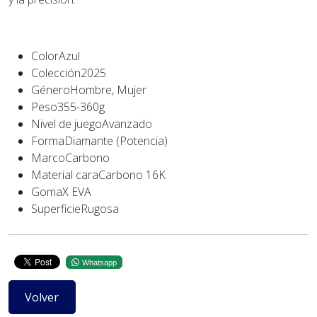
ColorAzul
Colección2025
GéneroHombre, Mujer
Peso355-360g
Nivel de juegoAvanzado
FormaDiamante (Potencia)
MarcoCarbono
Material caraCarbono 16K
GomaX EVA
SuperficieRugosa
Whatsapp
Volver