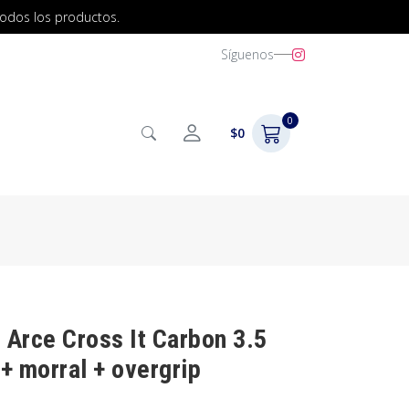
todos los productos.
Síguenos
0
$0
 Arce Cross It Carbon 3.5
+ morral + overgrip