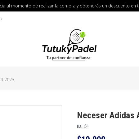
cia al momento de realizar la compra y obtendrás un descuento en 
o
.4 2025
Neceser Adidas 
ID.
64