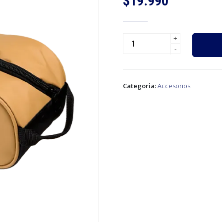
$19.990
+
-
Categoria:
Accesorios